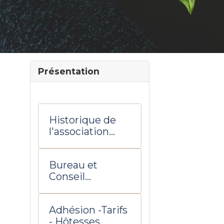
Présentation
Historique de
l'association
UTD Salon de
Provence
Bureau et
Conseil
d'administratio
n
Adhésion -Tarifs
- Hôtesses