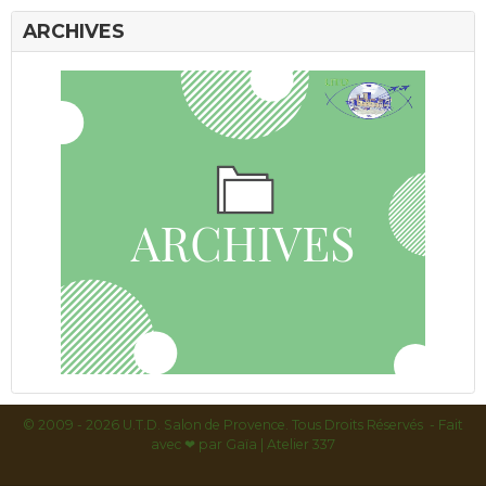
ARCHIVES
© 2009 - 2026 U.T.D. Salon de Provence. Tous Droits Réservés - Fait
avec
❤ par
Gaïa | Atelier 337