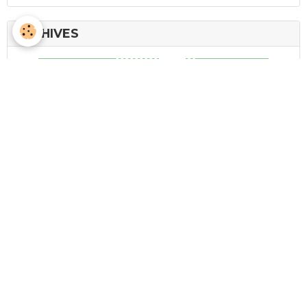
ARCHIVES
© 2009 - 2026 U.T.D. Salon de Provence. Tous Droits Réservés - Fait
avec
❤ par
Gaïa | Atelier 337