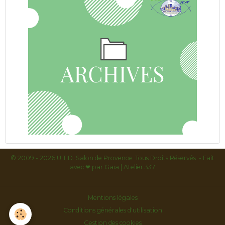
© 2009 - 2026 U.T.D. Salon de Provence. Tous Droits Réservés - Fait
avec
❤ par
Gaïa | Atelier 337
Mentions légales
Conditions générales d'utilisation
Gestion des cookies