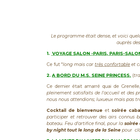
Le programme était dense, et voici quelq
auprès des
1.
VOYAGE SALON -PARIS, PARIS-SALO
Ce fut "
long mais car
très confortable
et c
2.
A BORD DU M.S. SEINE PRINCESS.
(
tr
Ce dernier était amarré quai de Grenelle, 
pleinement satisfaits de l'accueil et des
nous nous attendions; luxueux mais pas tr
Cocktail de bienvenue
et
soirée caba
participer et retrouver des airs connus b
bateau. Feu d'artifice final, pour la
soirée
by night tout le long de la Seine
pour
cl