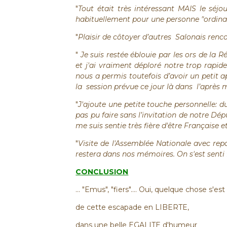
"
Tout était très intéressant MAIS le séj
habituellement pour une personne "ordina
"
Plaisir de côtoyer d’autres
Salonais renco
"
Je suis restée éblouie par les ors de la 
et j'ai vraiment déploré notre trop rapid
nous a permis toutefois d’avoir un petit
la
session prévue ce jour là dans
l’après m
"
J'ajoute une petite touche personnelle: du
pas pu faire sans l’invitation de notre Dép
me suis sentie très fière d'être Française 
"
Visite de l'Assemblée Nationale avec repa
restera dans nos mémoires. On s'est senti fi
CONCLUSION
... "Emus", "fiers".... Oui, quelque chose s'es
de cette escapade en LIBERTE,
dans une belle EGALITE d'humeur