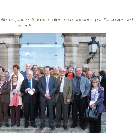
elle
un jour ??
Si « oui »
alors ne manquons
pas l’occasion de 
saisir !!!