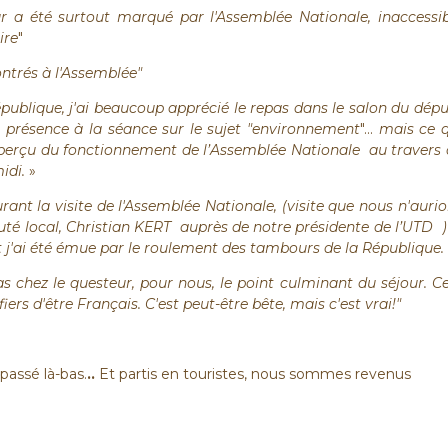
our a été surtout marqué par l'Assemblée Nationale, inaccessi
ire
"
ntrés à l'Assemblée"
République, j'ai beaucoup apprécié le repas dans le salon du dép
e présence à la séance sur le sujet "environnement
"...
mais
ce 
 aperçu du fonctionnement de l’Assemblée Nationale
au travers
idi.
»
rant la visite de l'Assemblée Nationale, (visite que nous n'auri
uté local, Christian KERT
auprès de notre présidente de l’UTD
)
et j'ai été émue par le roulement des tambours de la République.
s chez le questeur, pour nous, le point culminant du séjour. C
ers d'être Français. C'est peut-être bête, mais c'est vrai!"
t passé là-bas.
..
Et partis en touristes, nous sommes revenus