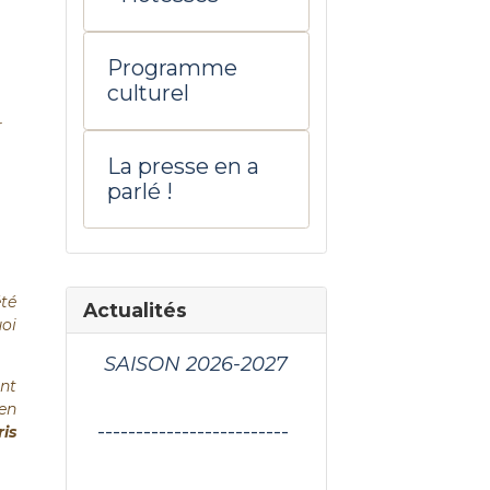
Programme
culturel
r
La presse en a
parlé !
té
Actualités
uoi
SAISON 2026-2027
nt
en
-------------------------
ris