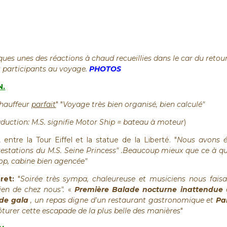
ues unes des réactions à chaud recueillies dans le car du retou
 participants au voyage.
PHOTOS
N.
hauffeur
parfait
" "
Voyage très bien organisé, bien calculé"
aduction: M.S. signifie Motor Ship = bateau à moteur
)
entre la Tour Eiffel et la statue de la Liberté. "
Nous avons é
 prestations du M.S. Seine Princess" .Beaucoup mieux que ce à q
op, cabine bien agencée"
ret:
"
Soirée très sympa, chaleureuse et musiciens nous faisa
ien de chez nous".
«
Première
Balade nocturne inattendue
 de gala
, un repas digne d'un restaurant gastronomique et
Pa
ôturer cette escapade de la plus belle des manières
"