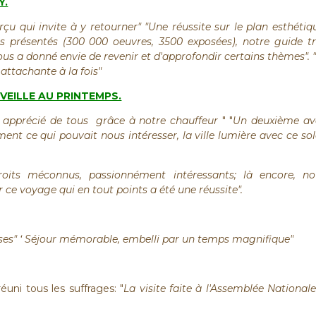
Y.
u qui invite à y retourner" "Une réussite sur le plan esthétiq
s présentés (300 000 oeuvres, 3500 exposées), notre guide tr
us a donné envie de revenir et d'approfondir certains thèmes". "
 attachante à la fois"
VEILLE AU PRINTEMPS.
s apprécié de tous
grâce à notre chauffeur
" "
Un deuxième av
nt ce qui pouvait nous intéresser, la ville lumière avec ce sol
oits méconnus, passionnément intéressants; là encore, no
ce voyage qui en tout points a été une réussite".
ises" ‘ Séjour mémorable, embelli par un temps magnifique"
éuni tous les suffrages: "
La visite faite à l'Assemblée National