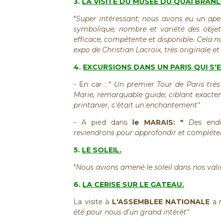
3.
LA VISITE DU MUSEE DU QUAI BRANL
"
Super intéressant; nous avons eu un aperç
symbolique; nombre et variété des objet
efficace, compétente et disponible. Cela no
expo de Christian Lacroix, très originale et
4.
EXCURSIONS DANS UN PARIS QUI S'E
- En car : "
Un premier
Tour de Paris trè
Marie, remarquable guide, ciblant exacteme
printanier, c'était un enchantement"
- A pied dans
le MARAIS: "
Des endr
reviendrons pour approfondir et compléter 
5.
LE SOLEIL.
"
Nous avions amené le soleil dans nos val
6.
LA CERISE SUR LE GATEAU.
La visite à
L'ASSEMBLEE NATIONALE
a r
été pour nous d'un grand intérêt"