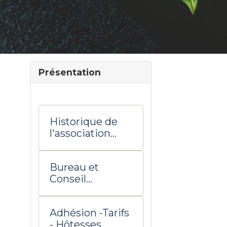
Présentation
Historique de
l'association
UTD Salon de
Provence
Bureau et
Conseil
d'administratio
n
Adhésion -Tarifs
- Hôtesses