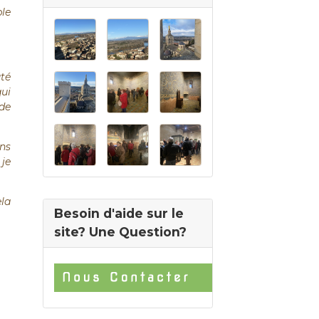
ble
uté
qui
 de
ons
 je
ela
Besoin d'aide sur le
site? Une Question?