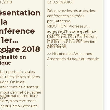
septembre 2018
11/2018
Le 02/10/2018
ésentation
Découvrez les résumés des
conférences animées
la
par Catherine
RIBOTTON, Professeur
nférence
agrégée d’Histoire et ethno-
>> Faire l’Amour et faire la
historienne. Les résumés ont
 1er
Guerre : Histoire des
été écrit par la conférencière
Amazones
tobre 2018
elle-même.
IE ou
>> Histoire des Amazones :
iginalité en
Amazones du bout du monde
ique
…
it important : seules
es unes de ses œuvres
uées. On le dit
ste : certains disent que
umour permet de cacher
 sa formation musicale
sée.
lète, alors comment
er qu’il ait pu être une