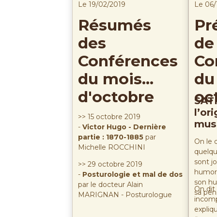
2018
Le 19/02/2019
Le 06/
Résumés
Pr
des
de 
Conférences
Co
du mois
du
d'octobre
oc
SAT
l’or
>> 15 octobre 2019
mus
-
Victor Hugo - Dernière
partie : 1870-1885
par
On le d
Michelle ROCCHINI
quelqu
sont jo
>> 29 octobre 2019
humori
-
Posturologie et mal de dos
son h
par le docteur Alain
On dit
sa pen
MARIGNAN - Posturologue
incomp
expliqu