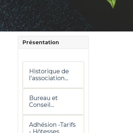
Présentation
Historique de
l'association
UTD Salon de
Provence
Bureau et
Conseil
d'administratio
n
Adhésion -Tarifs
- Hôtesses