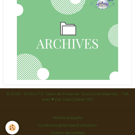
© 2009 - 2026 U.T.D. Salon de Provence. Tous Droits Réservés - Fait
avec
❤ par
Gaïa | Atelier 337
Mentions légales
Conditions générales d'utilisation
Gestion des cookies