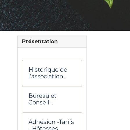
Présentation
Historique de
l'association
UTD Salon de
Provence
Bureau et
Conseil
d'administratio
n
Adhésion -Tarifs
- Hôtesses