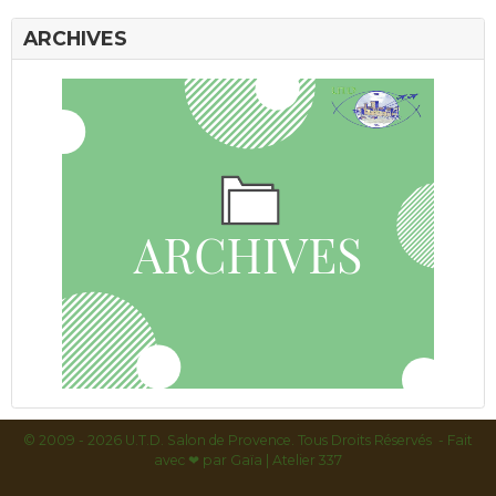
ARCHIVES
© 2009 - 2026 U.T.D. Salon de Provence. Tous Droits Réservés - Fait
avec
❤ par
Gaïa | Atelier 337