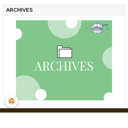
ARCHIVES
© 2009 - 2026 U.T.D. Salon de Provence. Tous Droits Réservés - Fait
avec
❤ par
Gaïa | Atelier 337