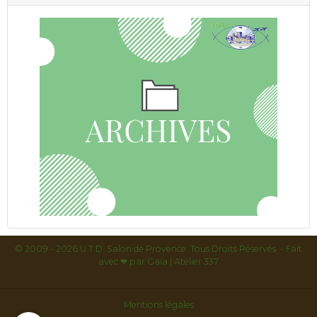
© 2009 - 2026 U.T.D. Salon de Provence. Tous Droits Réservés - Fait
avec
❤ par
Gaïa | Atelier 337
Mentions légales